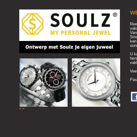
W
Ree
vak
Van
Sin
kan 
uurw
U ka
her
vak
Veel
Pas
<
>