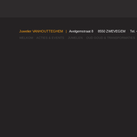
Juwelier VANHOUTTEGHEM |
Avelgemstraat 8 8550 ZWEVEGEM Tel. +3
WELKOM
ACTIES & EVENTS
JUWELEN
OUD GOUD & TRANSFORMATIES